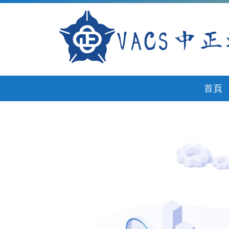
跳
到
主
要
內
容
區
首頁